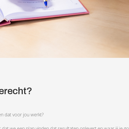
terecht?
en dat voor jou werkt?
at we een plan vinden dat resultaten oplevert en waar jij je goed 