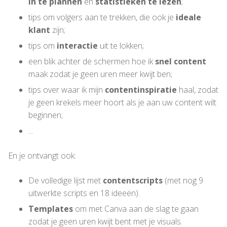
in te plannen
en
statistieken te lezen
;
tips om volgers aan te trekken, die ook je
ideale
klant
zijn;
tips om
interactie
uit te lokken;
een blik achter de schermen hoe ik
snel content
maak zodat je geen uren meer kwijt ben;
tips over waar ik mijn
contentinspiratie
haal, zodat
je geen krekels meer hoort als je aan uw content wilt
beginnen;
...
En je ontvangt ook:
De volledige lijst met
contentscripts
(met nog 9
uitwerkte scripts en 18 ideeën).
Templates
om met Canva aan de slag te gaan
zodat je geen uren kwijt bent met je visuals.