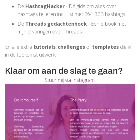
De
HashtagHacker
- Dé gids om alles over
hashtags te leren incl. lijst met 264 B2B hashtags
De
Threads gedachtenboek
- Een e-book met
mijn ervaringen over Threads
En alle extra
tutorials
,
challenges
of
templates
die ik
in de toekomst uitwerk.
Klaar om aan de slag te gaan?
Stuur mij via Instagram!