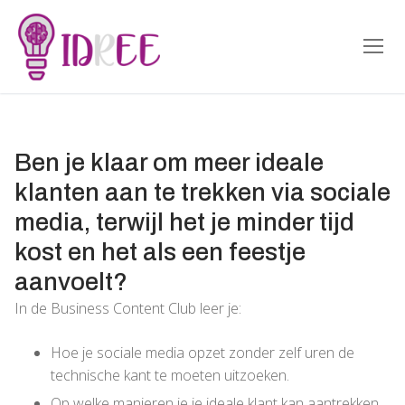
Doorgaan
naar
inhoud
Ben je klaar om meer ideale
klanten aan te trekken via sociale
media, terwijl het je minder tijd
kost en het als een feestje
aanvoelt?
In de Business Content Club leer je:
Hoe je sociale media opzet zonder zelf uren de
technische kant te moeten uitzoeken.
Op welke manieren je je ideale klant kan aantrekken