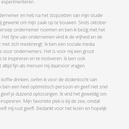
e experimenteren.
ernemer en heb na het stopzetten van mijn studie
erij gewerkt om mijn zaak op te bouwen. Sinds oktober
dberoep ondernemer noemen en ben ik bezig met het
 Het fijne van ondernemen vind ik de vrijheid en de
et met zich meebrengt. Ik ben een sociale media
s voor ondernemers. Het is voor mij een groot
te inspireren en te motiveren. Ik ben ook
 altijd fijn als mensen mij daarvoor vragen.
offie drinken, oefen ik voor de dodentocht van
k ben een heel optimistisch persoon en geef niet snel
 geef je duizend oplossingen. Ik vind het geweldig om
spireren. Mijn favoriete plek is bij de zee, omdat
ft mij rust geeft. Bedankt voor het lezen en hopelijk