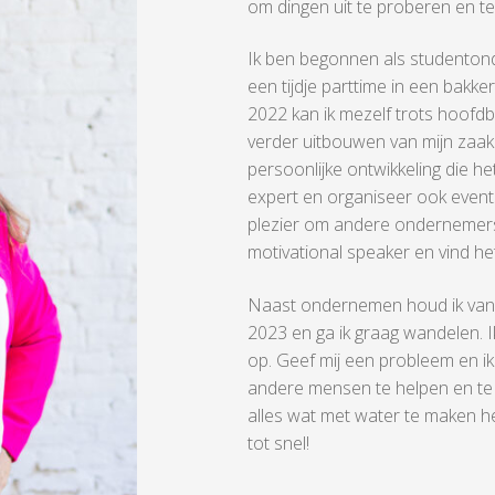
om dingen uit te proberen en t
Ik ben begonnen als studentond
een tijdje parttime in een bakk
2022 kan ik mezelf trots hoof
verder uitbouwen van mijn zaak.
persoonlijke ontwikkeling die h
expert en organiseer ook event
plezier om andere ondernemers 
motivational speaker en vind het
Naast ondernemen houd ik van k
2023 en ga ik graag wandelen. I
op. Geef mij een probleem en ik
andere mensen te helpen en te in
alles wat met water te maken hee
tot snel!