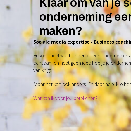
Klaar om van je s
onderneming een 
maken?
Sociale media expertise - Business coac
Er komt heel wat bij kijken bij een ondernemersa
eenzaam en hebt geen idee hoe je je ondernemi
van krijgt.
Maar het kan ook anders. En daar help ik je heel
Wat kan ik voor jou betekenen?