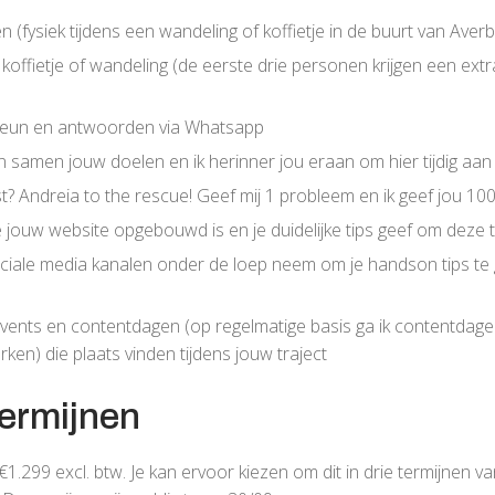
 (fysiek tijdens een wandeling of koffietje in de buurt van Ave
 koffietje of wandeling (de eerste drie personen krijgen een ext
steun en antwoorden via Whatsapp
n samen jouw doelen en ik herinner jou eraan om hier tijdig aan
st? Andreia to the rescue! Geef mij 1 probleem en ik geef jou 1
e jouw website opgebouwd is en je duidelijke tips geef om deze t
sociale media kanalen onder de loep neem om je handson tips te
vents en contentdagen (op regelmatige basis ga ik contentdage
en) die plaats vinden tijdens jouw traject
termijnen
 €1.299 excl. btw. Je kan ervoor kiezen om dit in drie termijnen 