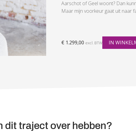
Aarschot of Geel woont? Dan kunn
Maar mijn voorkeur gaat uit naar 
€
1.299,00
IN WINKEL
excl. BTW
 dit traject over hebben?