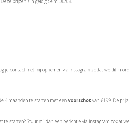
eze prijzen zijn geldig t.e.m. 30/09.
mag je contact met mij opnemen via Instagram zodat we dit in or
e 4 maanden te starten met een
voorschot
van €199. De prij
 te starten? Stuur mij dan een berichtje via Instagram zodat we