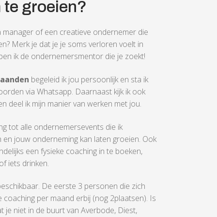
m te groeien?
dia manager of een creatieve ondernemer die
n? Merk je dat je je soms verloren voelt in
en ik de ondernemersmentor die je zoekt!
maanden
begeleid ik jou persoonlijk en sta ik
oorden via Whatsapp. Daarnaast kijk ik ook
n deel ik mijn manier van werken met jou.
gang tot alle ondernemersevents die ik
n en jouw onderneming kan laten groeien. Ook
delijks een fysieke coaching in te boeken,
 iets drinken.
n beschikbaar. De eerste 3 personen die zich
eke coaching per maand erbij (nog 2plaatsen). Is
t je niet in de buurt van Averbode, Diest,