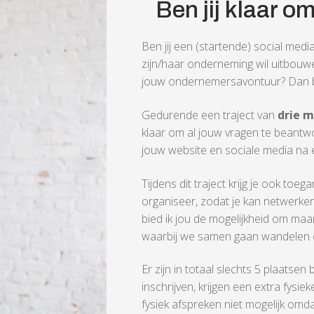
Ben jij klaar o
Ben jij een (startende) social me
zijn/haar onderneming wil uitbouwe
jouw ondernemersavontuur? Dan b
Gedurende een traject van
drie 
klaar om al jouw vragen te beantw
jouw website en sociale media na e
Tijdens dit traject krijg je ook toe
organiseer, zodat je kan netwerke
bied ik jou de mogelijkheid om maan
waarbij we samen gaan wandelen of
Er zijn in totaal slechts 5 plaatse
inschrijven, krijgen een extra fysi
fysiek afspreken niet mogelijk omda