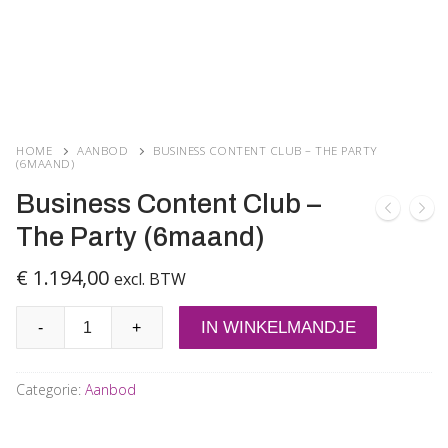
HOME
AANBOD
BUSINESS CONTENT CLUB – THE PARTY
(6MAAND)
Business Content Club –
The Party (6maand)
€
1.194,00
excl. BTW
Business
IN WINKELMANDJE
-
+
Content
Club
Categorie:
Aanbod
-
The
Party