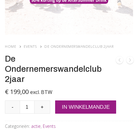
HOME
EVENTS
DE ONDERNEMERSWANDELCLUB 2JAAR
De
Ondernemerswandelclub
2jaar
€
199,00
excl. BTW
De
IN WINKELMANDJE
-
+
Ondernemerswandelclub
2jaar
Categorieën:
actie
,
Events
aantal