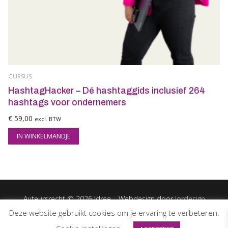
CURSUS
HashtagHacker – Dé hashtaggids inclusief 264
hashtags voor ondernemers
€
59,00
excl. BTW
IN WINKELMANDJE
Auteursrecht © 2026 Idree – Webdesign door
Jordesign
Deze website gebruikt cookies om je ervaring te verbeteren.
Privacy- en cookiebeleid