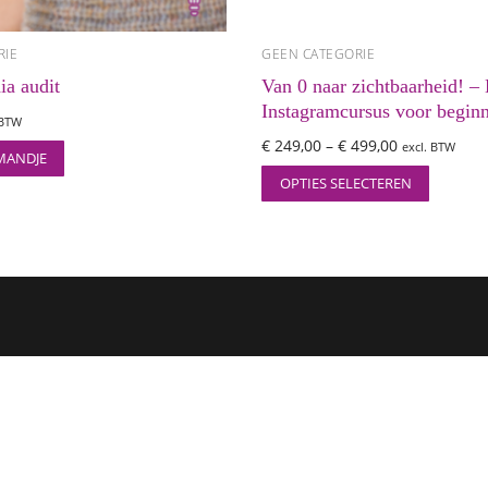
RIE
GEEN CATEGORIE
ia audit
Van 0 naar zichtbaarheid! –
Instagramcursus voor beginn
 BTW
€
249,00
–
€
499,00
excl. BTW
MANDJE
OPTIES SELECTEREN