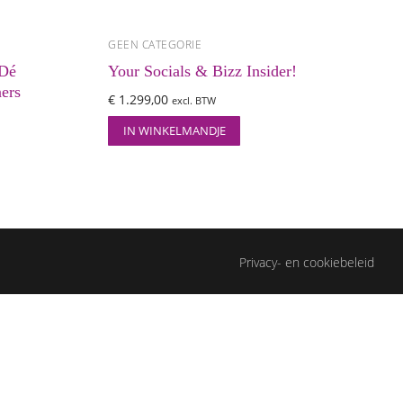
GEEN CATEGORIE
 Dé
Your Socials & Bizz Insider!
ers
€
1.299,00
excl. BTW
IN WINKELMANDJE
Privacy- en cookiebeleid