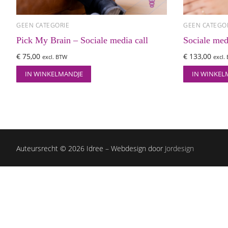
GEEN CATEGORIE
GEEN CATEGO
Pick My Brain – Sociale media call
Sociale med
€
75,00
€
133,00
excl. BTW
excl.
IN WINKELMANDJE
IN WINKEL
Auteursrecht © 2026 Idree – Webdesign door
Jordesign