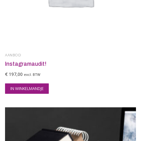
AANBOD
Instagramaudit!
€
197,00
excl. BTW
IN WINKELMANDJE