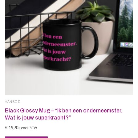
AANBOD
Black Glossy Mug – “Ik ben een onderneemster.
Wat is jouw superkracht?”
€
19,95
excl. BTW