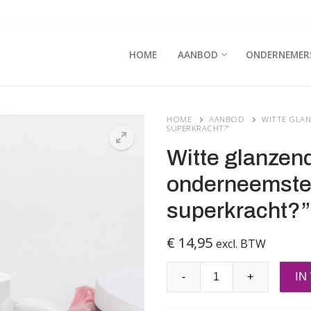
HOME
AANBOD
ONDERNEMER
HOME
AANBOD
WITTE GLAN
SUPERKRACHT?”
Witte glanzen
onderneemster
superkracht?”
€
14,95
excl. BTW
Witte
IN
-
+
glanzende
mok