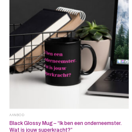
AANBOD
Black Glossy Mug – “Ik ben een onderneemster.
Wat is jouw superkracht?”