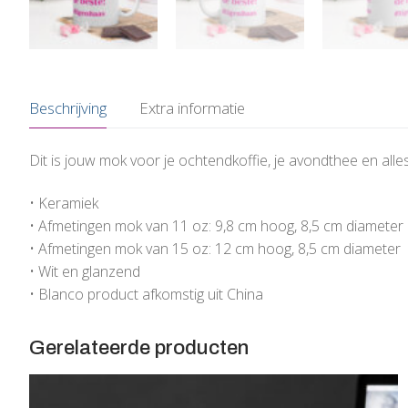
Beschrijving
Extra informatie
Dit is jouw mok voor je ochtendkoffie, je avondthee en alles
• Keramiek
• Afmetingen mok van 11 oz: 9,8 cm hoog, 8,5 cm diameter
• Afmetingen mok van 15 oz: 12 cm hoog, 8,5 cm diameter
• Wit en glanzend
• Blanco product afkomstig uit China
Gerelateerde producten