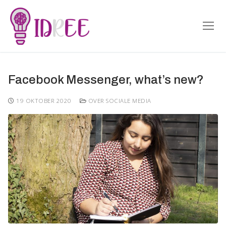
Doorgaan
naar
inhoud
Facebook Messenger, what’s new?
19 OKTOBER 2020
OVER SOCIALE MEDIA