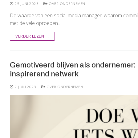
25 JUNI 2023
OVER ONDERNEMEN
De waarde van een social media manager: waarom commissie
met de vele oproepen…
VERDER LEZEN →
Gemotiveerd blijven als ondernemer: M
inspirerend netwerk
2 JUNI 2023
OVER ONDERNEMEN