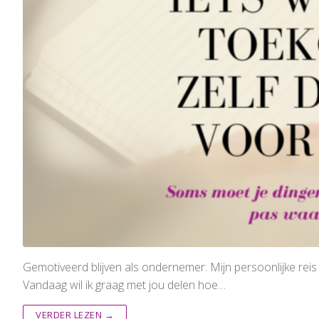
Gemotiveerd blijven als ondernemer: Mijn persoonlijke re
Vandaag wil ik graag met jou delen hoe…
VERDER LEZEN →