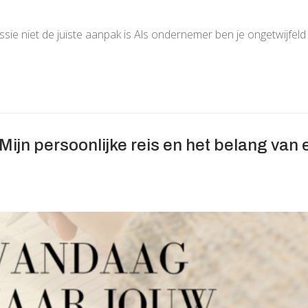
 niet de juiste aanpak is Als ondernemer ben je ongetwijfeld
ijn persoonlijke reis en het belang van 