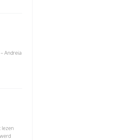
 – Andreia
t lezen
g werd