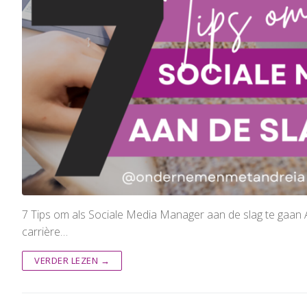
7 Tips om als Sociale Media Manager aan de slag te gaan A
carrière…
VERDER LEZEN →