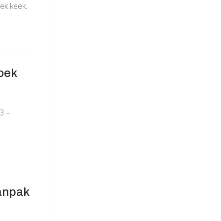
ek keek.
oek
3 –
anpak