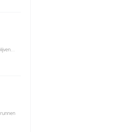
lijven.…
t runnen